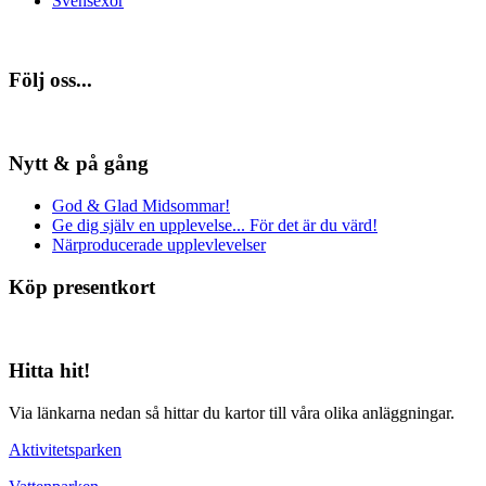
Svensexor
Följ oss...
Nytt & på gång
God & Glad Midsommar!
Ge dig själv en upplevelse... För det är du värd!
Närproducerade upplevlevelser
Köp presentkort
Hitta hit!
Via länkarna nedan så hittar du kartor till våra olika anläggningar.
Aktivitetsparken