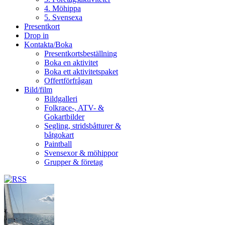
4. Möhippa
5. Svensexa
Presentkort
Drop in
Kontakta/Boka
Presentkortsbeställning
Boka en aktivitet
Boka ett aktivitetspaket
Offertförfrågan
Bild/film
Bildgalleri
Folkrace-, ATV- &
Gokartbilder
Segling, stridsbåtturer &
båtgokart
Paintball
Svensexor & möhippor
Grupper & företag