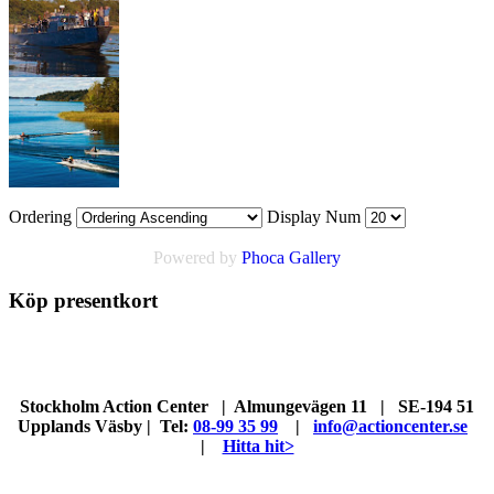
Ordering
Display Num
Powered by
Phoca Gallery
Köp presentkort
Stockholm Action Center | Almungevägen 11 | SE-194 51
Upplands Väsby | Tel:
08-99 35 99
|
info@actioncenter.se
|
Hitta hit>