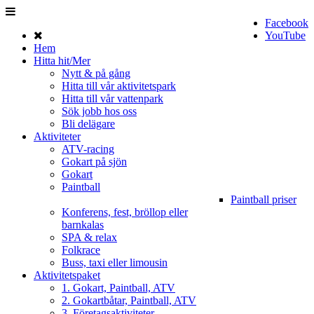
Facebook
YouTube
Hem
Hitta hit/Mer
Nytt & på gång
Hitta till vår aktivitetspark
Hitta till vår vattenpark
Sök jobb hos oss
Bli delägare
Aktiviteter
ATV-racing
Gokart på sjön
Gokart
Paintball
Paintball priser
Konferens, fest, bröllop eller
barnkalas
SPA & relax
Folkrace
Buss, taxi eller limousin
Aktivitetspaket
1. Gokart, Paintball, ATV
2. Gokartbåtar, Paintball, ATV
3. Företagsaktiviteter