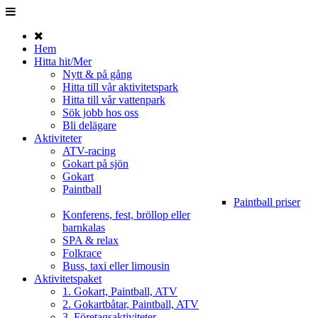
Hem
Hitta hit/Mer
Nytt & på gång
Hitta till vår aktivitetspark
Hitta till vår vattenpark
Sök jobb hos oss
Bli delägare
Aktiviteter
ATV-racing
Gokart på sjön
Gokart
Paintball
Paintball priser
Konferens, fest, bröllop eller
barnkalas
SPA & relax
Folkrace
Buss, taxi eller limousin
Aktivitetspaket
1. Gokart, Paintball, ATV
2. Gokartbåtar, Paintball, ATV
3. Företagsaktiviteter