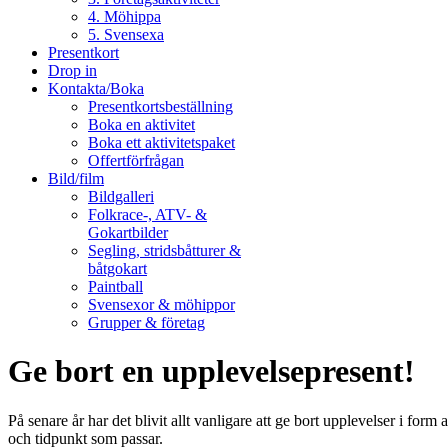
4. Möhippa
5. Svensexa
Presentkort
Drop in
Kontakta/Boka
Presentkortsbeställning
Boka en aktivitet
Boka ett aktivitetspaket
Offertförfrågan
Bild/film
Bildgalleri
Folkrace-, ATV- &
Gokartbilder
Segling, stridsbåtturer &
båtgokart
Paintball
Svensexor & möhippor
Grupper & företag
Ge bort en upplevelsepresent!
På senare år har det blivit allt vanligare att ge bort upplevelser i fo
och tidpunkt som passar.