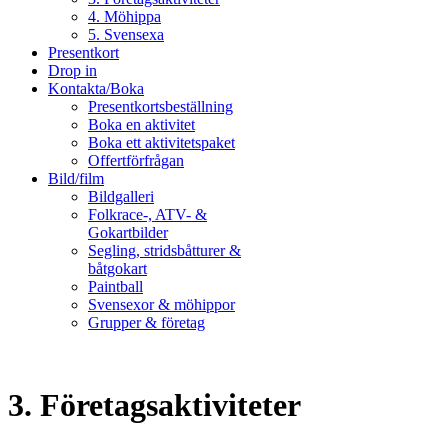
4. Möhippa
5. Svensexa
Presentkort
Drop in
Kontakta/Boka
Presentkortsbeställning
Boka en aktivitet
Boka ett aktivitetspaket
Offertförfrågan
Bild/film
Bildgalleri
Folkrace-, ATV- &
Gokartbilder
Segling, stridsbåtturer &
båtgokart
Paintball
Svensexor & möhippor
Grupper & företag
3. Företagsaktiviteter