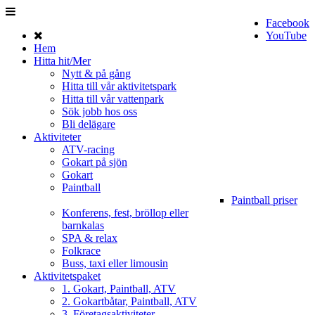
Facebook
YouTube
Hem
Hitta hit/Mer
Nytt & på gång
Hitta till vår aktivitetspark
Hitta till vår vattenpark
Sök jobb hos oss
Bli delägare
Aktiviteter
ATV-racing
Gokart på sjön
Gokart
Paintball
Paintball priser
Konferens, fest, bröllop eller
barnkalas
SPA & relax
Folkrace
Buss, taxi eller limousin
Aktivitetspaket
1. Gokart, Paintball, ATV
2. Gokartbåtar, Paintball, ATV
3. Företagsaktiviteter