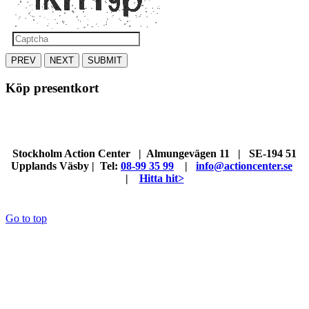
PREV
NEXT
SUBMIT
Köp presentkort
Stockholm Action Center | Almungevägen 11 | SE-194 51
Upplands Väsby | Tel:
08-99 35 99
|
info@actioncenter.se
|
Hitta hit>
Go to top