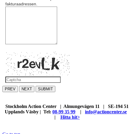
fakturaadressen.
PREV
NEXT
SUBMIT
Stockholm Action Center | Almungevägen 11 | SE-194 51
Upplands Väsby | Tel:
08-99 35 99
|
info@actioncenter.se
|
Hitta hit>