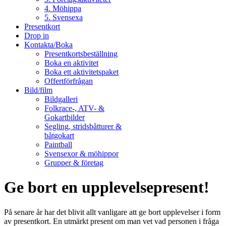
4. Möhippa
5. Svensexa
Presentkort
Drop in
Kontakta/Boka
Presentkortsbeställning
Boka en aktivitet
Boka ett aktivitetspaket
Offertförfrågan
Bild/film
Bildgalleri
Folkrace-, ATV- &
Gokartbilder
Segling, stridsbåtturer &
båtgokart
Paintball
Svensexor & möhippor
Grupper & företag
Ge bort en upplevelsepresent!
På senare år har det blivit allt vanligare att ge bort upplevelser i form
av presentkort. En utmärkt present om man vet vad personen i fråga