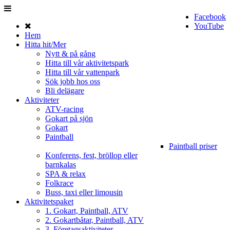
Facebook
YouTube
Hem
Hitta hit/Mer
Nytt & på gång
Hitta till vår aktivitetspark
Hitta till vår vattenpark
Sök jobb hos oss
Bli delägare
Aktiviteter
ATV-racing
Gokart på sjön
Gokart
Paintball
Paintball priser
Konferens, fest, bröllop eller
barnkalas
SPA & relax
Folkrace
Buss, taxi eller limousin
Aktivitetspaket
1. Gokart, Paintball, ATV
2. Gokartbåtar, Paintball, ATV
3. Företagsaktiviteter