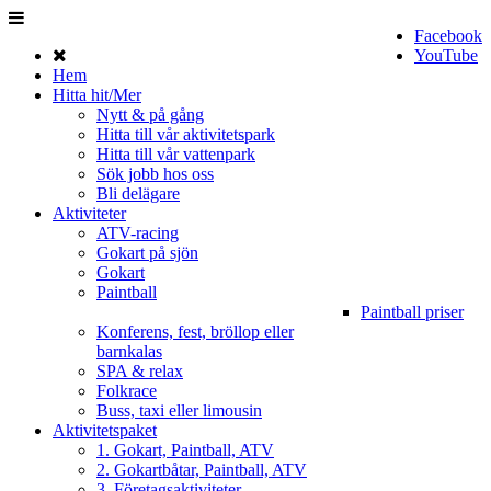
Facebook
YouTube
Hem
Hitta hit/Mer
Nytt & på gång
Hitta till vår aktivitetspark
Hitta till vår vattenpark
Sök jobb hos oss
Bli delägare
Aktiviteter
ATV-racing
Gokart på sjön
Gokart
Paintball
Paintball priser
Konferens, fest, bröllop eller
barnkalas
SPA & relax
Folkrace
Buss, taxi eller limousin
Aktivitetspaket
1. Gokart, Paintball, ATV
2. Gokartbåtar, Paintball, ATV
3. Företagsaktiviteter