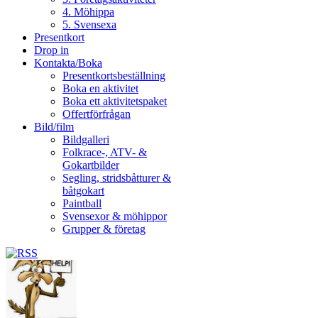
4. Möhippa
5. Svensexa
Presentkort
Drop in
Kontakta/Boka
Presentkortsbeställning
Boka en aktivitet
Boka ett aktivitetspaket
Offertförfrågan
Bild/film
Bildgalleri
Folkrace-, ATV- &
Gokartbilder
Segling, stridsbåtturer &
båtgokart
Paintball
Svensexor & möhippor
Grupper & företag