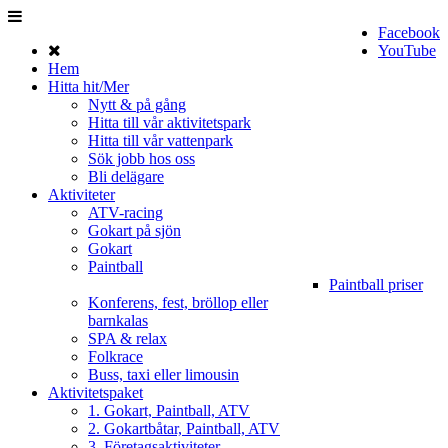
Facebook
YouTube
Hem
Hitta hit/Mer
Nytt & på gång
Hitta till vår aktivitetspark
Hitta till vår vattenpark
Sök jobb hos oss
Bli delägare
Aktiviteter
ATV-racing
Gokart på sjön
Gokart
Paintball
Paintball priser
Konferens, fest, bröllop eller
barnkalas
SPA & relax
Folkrace
Buss, taxi eller limousin
Aktivitetspaket
1. Gokart, Paintball, ATV
2. Gokartbåtar, Paintball, ATV
3. Företagsaktiviteter