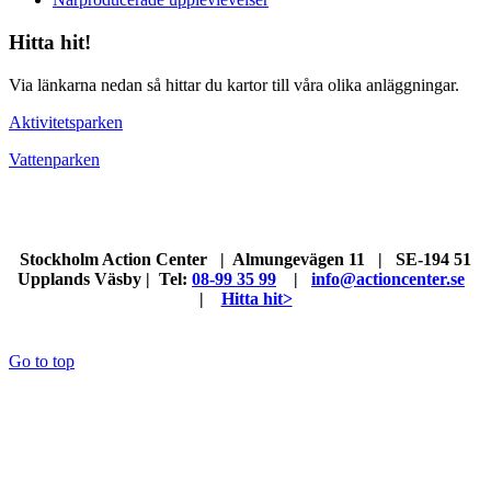
Hitta hit!
Via länkarna nedan så hittar du kartor till våra olika anläggningar.
Aktivitetsparken
Vattenparken
Stockholm Action Center | Almungevägen 11 | SE-194 51
Upplands Väsby | Tel:
08-99 35 99
|
info@actioncenter.se
|
Hitta hit>
Go to top