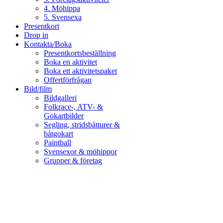
4. Möhippa
5. Svensexa
Presentkort
Drop in
Kontakta/Boka
Presentkortsbeställning
Boka en aktivitet
Boka ett aktivitetspaket
Offertförfrågan
Bild/film
Bildgalleri
Folkrace-, ATV- &
Gokartbilder
Segling, stridsbåtturer &
båtgokart
Paintball
Svensexor & möhippor
Grupper & företag