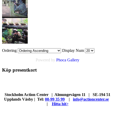
Ordering
Display Num
Powered by
Phoca Gallery
Köp presentkort
Stockholm Action Center | Almungevägen 11 | SE-194 51
Upplands Väsby | Tel:
08-99 35 99
|
info@actioncenter.se
|
Hitta hit>