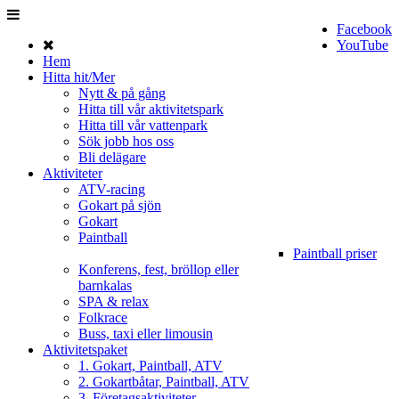
Facebook
YouTube
Hem
Hitta hit/Mer
Nytt & på gång
Hitta till vår aktivitetspark
Hitta till vår vattenpark
Sök jobb hos oss
Bli delägare
Aktiviteter
ATV-racing
Gokart på sjön
Gokart
Paintball
Paintball priser
Konferens, fest, bröllop eller
barnkalas
SPA & relax
Folkrace
Buss, taxi eller limousin
Aktivitetspaket
1. Gokart, Paintball, ATV
2. Gokartbåtar, Paintball, ATV
3. Företagsaktiviteter