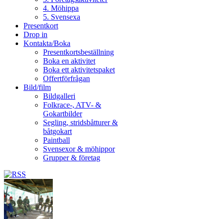
4. Möhippa
5. Svensexa
Presentkort
Drop in
Kontakta/Boka
Presentkortsbeställning
Boka en aktivitet
Boka ett aktivitetspaket
Offertförfrågan
Bild/film
Bildgalleri
Folkrace-, ATV- &
Gokartbilder
Segling, stridsbåtturer &
båtgokart
Paintball
Svensexor & möhippor
Grupper & företag